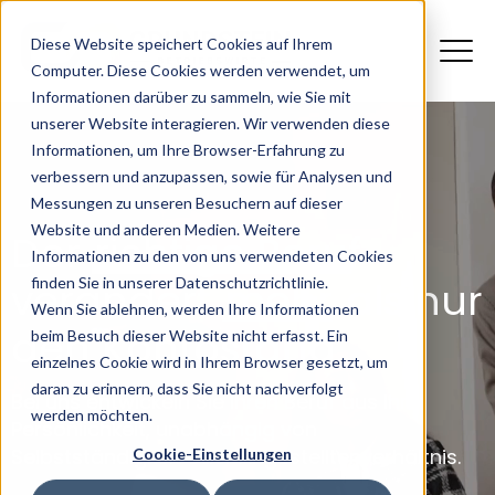
Diese Website speichert Cookies auf Ihrem
Computer. Diese Cookies werden verwendet, um
Informationen darüber zu sammeln, wie Sie mit
unserer Website interagieren. Wir verwenden diese
Informationen, um Ihre Browser-Erfahrung zu
verbessern und anzupassen, sowie für Analysen und
Messungen zu unseren Besuchern auf dieser
Website und anderen Medien. Weitere
Der
richtige Beruf
Informationen zu den von uns verwendeten Cookies
verändert
mehr
als nur
finden Sie in unserer Datenschutzrichtlinie.
Wenn Sie ablehnen, werden Ihre Informationen
den Kontostand
beim Besuch dieser Website nicht erfasst. Ein
einzelnes Cookie wird in Ihrem Browser gesetzt, um
daran zu erinnern, dass Sie nicht nachverfolgt
Bei uns entwickeln Sie Ihren Beruf aus Ihrer
werden möchten.
Persönlichkeit, unabhängig von
Selbstständigkeit oder Angestelltenverhältnis.
Cookie-Einstellungen