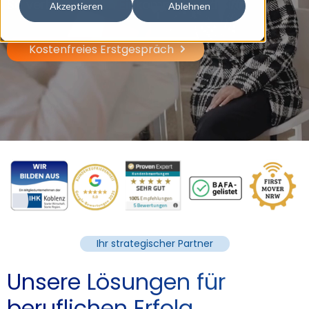
So verbinden sich Einkommen und Sinn.
Akzeptieren
Ablehnen
Kostenfreies Erstgespräch
Ihr strategischer Partner
Unsere Lösungen für
beruflichen Erfolg